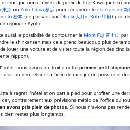
erreur que nous : évitez de partir de Fuji-Kawaguchiko po
o 東京
ou
Yokohama 横浜
pour récupérer le
shinkansen 
umoto 松本
(en passant par
Ôtsuki 大月
et
Kôfu 甲府
) puis de
 de rejoindre Kyôto.
ste aussi la possibilité de contourner le
Mont Fuji 富士山
par 
ndre le shinkansen mais cela prend beaucoup plus de temps 
 de louer une voiture et de visiter toute la région des cinq la
ente nippon).
l'hôtel, nous avons eu droit à notre
premier petit-déjeune
était un peu réticent à l'idée de manger du poisson et du ri
.
tte à regret l'hôtel et on part à pied pour profiter une dern
n car, contrairement aux prévisions météo de l'office du to
en avons pris plein de photos
. Si nous n'avions pas rend
ns bien restés plus longtemps.