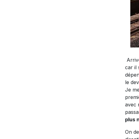
Arriv
car i
dépen
le dev
Je me
premi
avec n
passa
plus 
On d