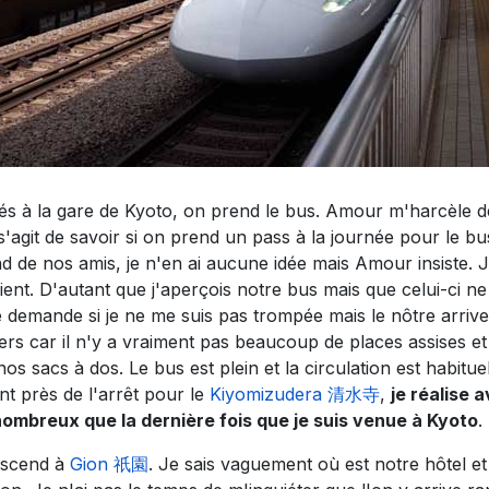
és à la gare de Kyoto, on prend le bus. Amour m'harcèle d
l s'agit de savoir si on prend un pass à la journée pour l
d de nos amis, je n'en ai aucune idée mais Amour insiste.
ient. D'autant que j'aperçois notre bus mais que celui-ci ne 
 demande si je ne me suis pas trompée mais le nôtre arriv
ers car il n'y a vraiment pas beaucoup de places assises e
os sacs à dos. Le bus est plein et la circulation est habitu
nt près de l'arrêt pour le
Kiyomizudera 清水寺
,
je réalise 
nombreux que la dernière fois que je suis venue à Kyoto
.
escend à
Gion 祇園
. Je sais vaguement où est notre hôtel e