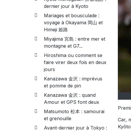
dernier jour à Kyoto
Mariages et bousculade :
voyage à Okayama 岡山 et
Himeji 姫路
Miyajima 宮島 : entre mer et
montagne et G7...
Hiroshima ou comment se
faire virer deux fois en deux
jours
Kanazawa 金沢 : imprévus
et pomme de pin
Kanazawa 金沢 : quand
Amour et GPS font deux
Premi
Matsumoto 松本 : samourai
et grenouille
Car, 
Kyôto
Avant-dernier jour à Tokyo :