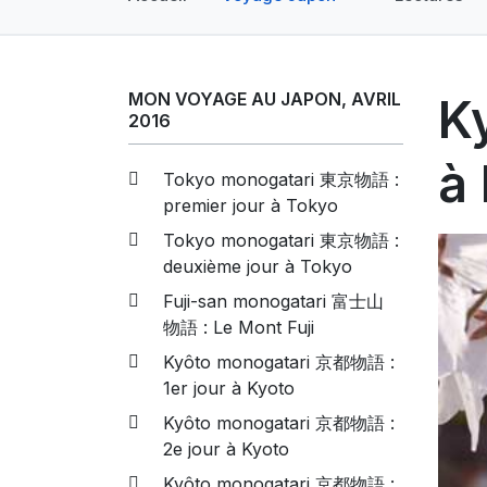
MON VOYAGE AU JAPON, AVRIL
K
2016
à
Tokyo monogatari 東京物語 :
premier jour à Tokyo
Tokyo monogatari 東京物語 :
deuxième jour à Tokyo
Fuji-san monogatari 富士山
物語 : Le Mont Fuji
Kyôto monogatari 京都物語 :
1er jour à Kyoto
Kyôto monogatari 京都物語 :
2e jour à Kyoto
Kyôto monogatari 京都物語 :