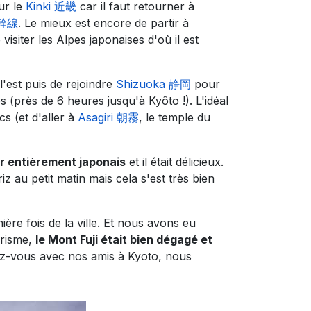
ur le
Kinki 近畿
car il faut retourner à
新幹線
. Le mieux est encore de partir à
 visiter les Alpes japonaises d'où il est
l'est puis de rejoindre
Shizuoka 静岡
pour
(près de 6 heures jusqu'à Kyôto !). L'idéal
cs (et d'aller à
Asagiri 朝霧
, le temple du
r entièrement japonais
et il était délicieux.
z au petit matin mais cela s'est très bien
ière fois de la ville. Et nous avons eu
urisme,
le Mont Fuji était bien dégagé et
ez-vous avec nos amis à Kyoto, nous