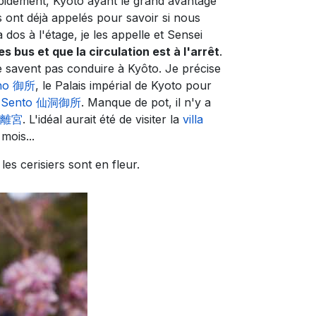
rapidement, Kyoto ayant le grand avantage
is ont déjà appelés pour savoir si nous
 dos à l'étage, je les appelle et Sensei
es bus et que la circulation est à l'arrêt
.
ne savent pas conduire à Kyôto. Je précise
ho 御所
, le Palais impérial de Kyoto pour
ial Sento 仙洞御所
. Manque de pot, il n'y a
学院離宮
. L'idéal aurait été de visiter la
villa
mois...
 les cerisiers sont en fleur.