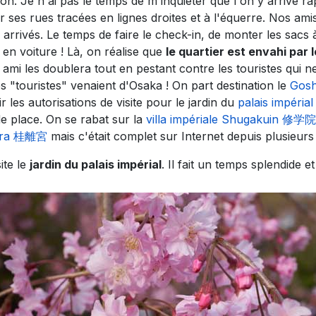
tion. Je n'ai pas le temps de m'inquiéter que l'on y arrive 
r ses rues tracées en lignes droites et à l'équerre. Nos am
 arrivés. Le temps de faire le check-in, de monter les sacs à
 en voiture ! Là, on réalise que
le quartier est envahi par l
 ami les doublera tout en pestant contre les touristes qui 
s "touristes" venaient d'Osaka ! On part destination le
Gos
r les autorisations de visite pour le jardin du
palais impér
de place. On se rabat sur la
villa impériale Shugakuin 修
ura 桂離宮
mais c'était complet sur Internet depuis plusieurs 
ite le
jardin du palais impérial
. Il fait un temps splendide et