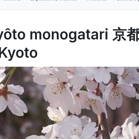
yôto monogatari 京都
 Kyoto