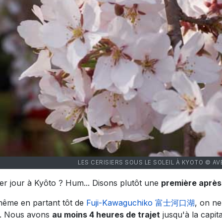
LES CERISIERS SOUS LE SOLEIL À KYOTO © A
er jour à Kyôto ? Hum... Disons plutôt une
première après
même en partant tôt de
Fuji-Kawaguchiko 富士河口湖
, on ne
. Nous avons
au moins 4 heures de trajet
jusqu'à la capita