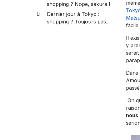
même 
shopping ? Nope, sakura !
Toky
Dernier jour à Tokyo :
Mats
shopping ? Toujours pas...
facile
Il exi
y pre
serait
parap
Dans 
Amour 
passé
On qui
raiso
nous 
serio