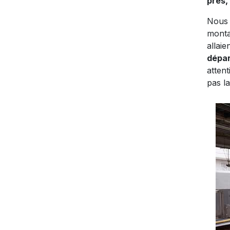
près, 
Nous 
monta
allai
dépar
attent
pas l