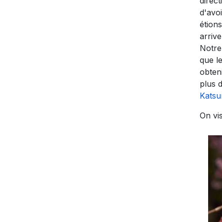
direc
d'avoi
étions
arrive
Notre
que le
obteni
plus 
Kats
On vis