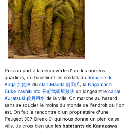
Puis on part à la découverte d'un des anciens
quartiers, où habitaient les soldats du
domaine de
Kaga 加賀藩
du
clan Maeda 前田氏
, le
Nagamachi
Buke Yashiki ato 長町武家屋敷跡
en longeant le
canal
Kuratsuki 鞍月用水
de la ville. On marche au hasard
sans se soucier le moins du monde de l'endroit où l'on
est. On fait la rencontre d'un propriétaire d'une
Peugeot 307 Break (!) qui nous donne un plan de sa
ville. Je crois bien que
les habitants de Kanazawa