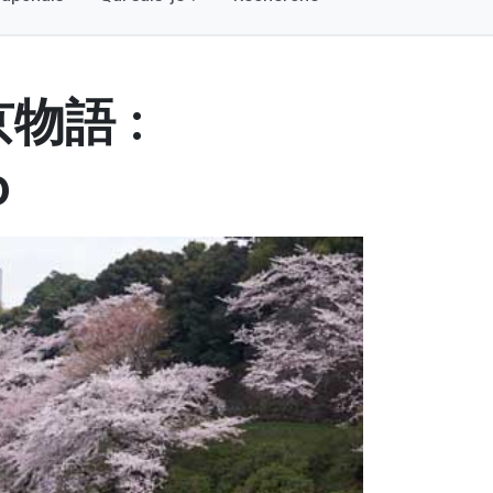
京物語 :
o