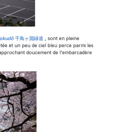
yokudô
千鳥ヶ淵緑道
, sont en pleine
rêtée et un peu de ciel bleu perce parmi les
 s'approchant doucement de l'embarcadère