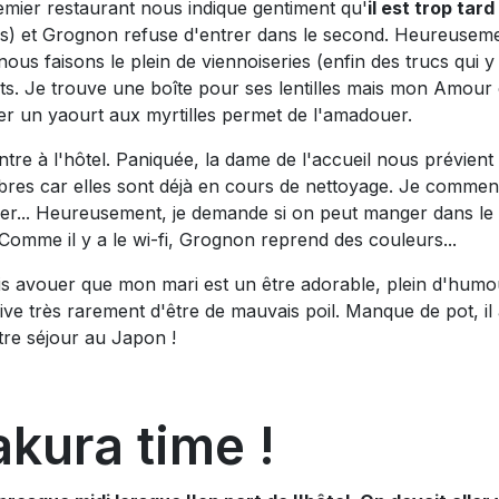
emier restaurant nous indique gentiment qu'
il est trop tar
s) et Grognon refuse d'entrer dans le second. Heureusemen
 nous faisons le plein de viennoiseries (enfin des trucs qui 
ts. Je trouve une boîte pour ses lentilles mais mon Amour 
r un yaourt aux myrtilles permet de l'amadouer.
ntre à l'hôtel. Paniquée, la dame de l'accueil nous prévient
res car elles sont déjà en cours de nettoyage. Je commen
er... Heureusement, je demande si on peut manger dans le l
 Comme il y a le wi-fi, Grognon reprend des couleurs...
is avouer que mon mari est un être adorable, plein d'humour 
rive très rarement d'être de mauvais poil. Manque de pot, il
tre séjour au Japon !
kura time !