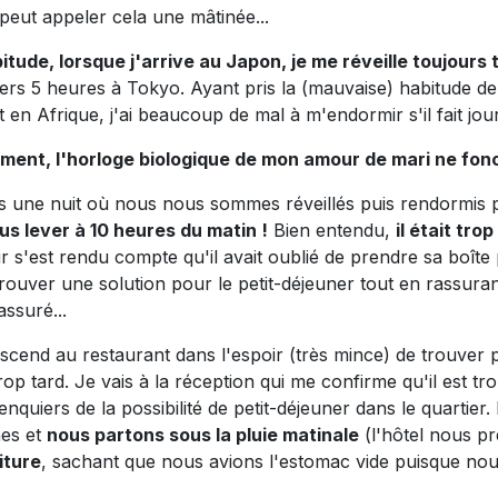
 peut appeler cela une mâtinée...
itude, lorsque j'arrive au Japon, je me réveille toujours 
ers 5 heures à Tokyo. Ayant pris la (mauvaise) habitude de m
 en Afrique, j'ai beaucoup de mal à m'endormir s'il fait jour
ment, l'horloge biologique de mon amour de mari ne fon
 une nuit où nous nous sommes réveillés puis rendormis p
us lever à 10 heures du matin !
Bien entendu,
il était tro
s'est rendu compte qu'il avait oublié de prendre sa boîte po
 trouver une solution pour le petit-déjeuner tout en rassura
assuré...
scend au restaurant dans l'espoir (très mince) de trouver p
trop tard. Je vais à la réception qui me confirme qu'il est trop
nquiers de la possibilité de petit-déjeuner dans le quartier
es et
nous partons sous la pluie matinale
(l'hôtel nous pr
iture
, sachant que nous avions l'estomac vide puisque nous