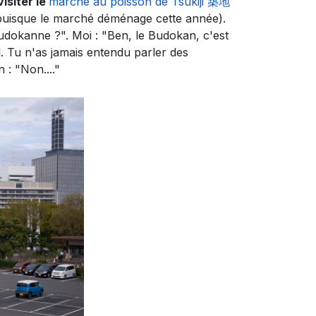
visiter le
marché au poisson de Tsukiji 築地
s puisque le marché déménage cette année).
oudokanne ?". Moi : "Ben, le Budokan, c'est
l. Tu n'as jamais entendu parler des
: "Non...."