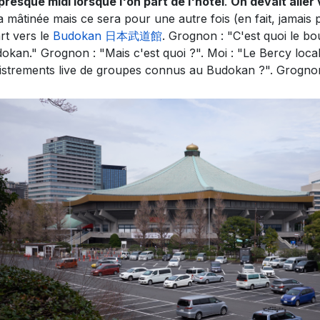
 presque midi lorsque l'on part de l'hôtel
.
On devait aller 
a mâtinée mais ce sera pour une autre fois (en fait, jamai
rt vers le
Budokan 日本武道館
. Grognon : "C'est quoi le b
dokan." Grognon : "Mais c'est quoi ?". Moi : "Le Bercy loca
istrements live de groupes connus au Budokan ?". Grognon 