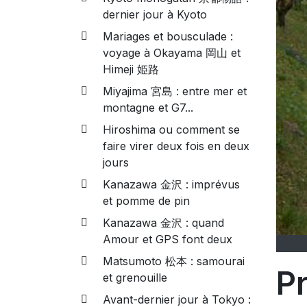
dernier jour à Kyoto
Mariages et bousculade :
voyage à Okayama 岡山 et
Himeji 姫路
Miyajima 宮島 : entre mer et
montagne et G7...
Hiroshima ou comment se
faire virer deux fois en deux
jours
Kanazawa 金沢 : imprévus
et pomme de pin
Kanazawa 金沢 : quand
Amour et GPS font deux
Matsumoto 松本 : samourai
P
et grenouille
Avant-dernier jour à Tokyo :