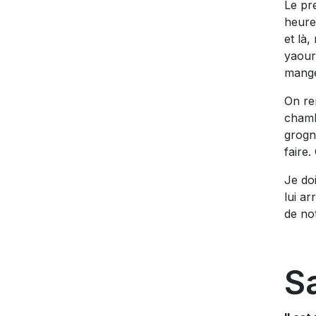
Le pr
heure
et là,
yaour
mange
On re
chamb
grogn
faire.
Je do
lui ar
de no
Sa