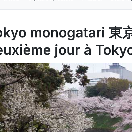
okyo monogatari 東
euxième jour à Toky