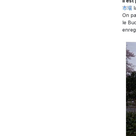
Il est
市場
l
On pa
le Bu
enreg