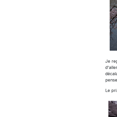
Je re
d'alle
décala
pense
Le pr