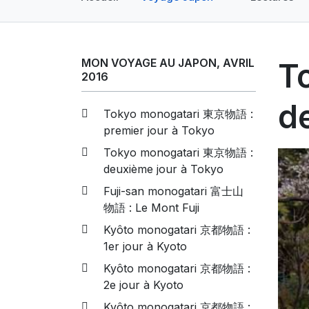
MON VOYAGE AU JAPON, AVRIL
T
2016
d
Tokyo monogatari 東京物語 :
premier jour à Tokyo
Tokyo monogatari 東京物語 :
deuxième jour à Tokyo
Fuji-san monogatari 富士山
物語 : Le Mont Fuji
Kyôto monogatari 京都物語 :
1er jour à Kyoto
Kyôto monogatari 京都物語 :
2e jour à Kyoto
Kyôto monogatari 京都物語 :