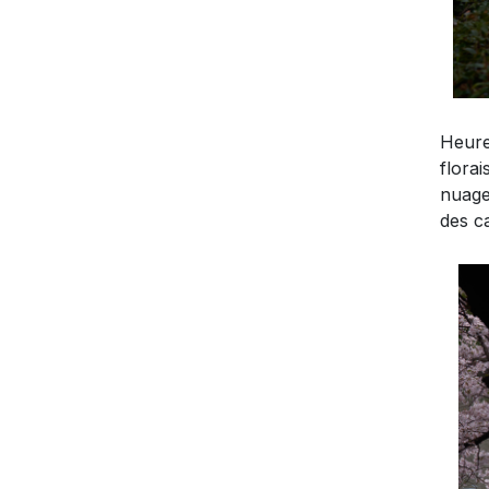
Heur
florai
nuage
des ca