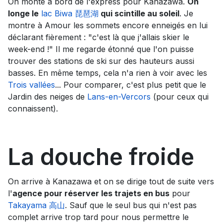
On monte à bord de l'express pour Kanazawa.
On
longe le
lac Biwa 琵琶湖
qui scintille au soleil
. Je
montre à Amour les sommets encore enneigés en lui
déclarant fièrement : "c'est là que j'allais skier le
week-end !" Il me regarde étonné que l'on puisse
trouver des stations de ski sur des hauteurs aussi
basses. En même temps, cela n'a rien à voir avec les
Trois vallées
... Pour comparer, c'est plus petit que le
Jardin des neiges de
Lans-en-Vercors
(pour ceux qui
connaissent).
La douche froide
On arrive à Kanazawa et on se dirige tout de suite vers
l'
agence pour réserver les trajets en bus
pour
Takayama 高山
. Sauf que le seul bus qui n'est pas
complet arrive trop tard pour nous permettre le