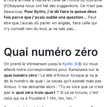
à notre arrivée à Narita et celle de l'office du tourisme
d'Okayama nous ont fait des suggestions. Ce n'est pas
beaucoup.
Pour Kyôto, j'ai dû faire la queue deux
fois parce que j'avais oublié une question...
Peut
être que j'aurais dû parler en anglais, faire celle qui
n'y connaît rien du tout, je ne sais pas...
Quai numéro zéro
On prend le shinkansen jusqu'à
Kyôto 京都
où nous
attend notre correspondance pour Kanazawa sur le
quai numéro zéro
! La tête d'Amour lorsque je lui ai
dis le numéro de quai ! Je savais qu'il existait mais pas
Amour. Il me demande alors : "Tu es sûre que ce n'est
pas le
quai zéro trois-quart
? Si ça se trouve, c'est
celui qui va à Poudlard ? Hin, hin, hin..."