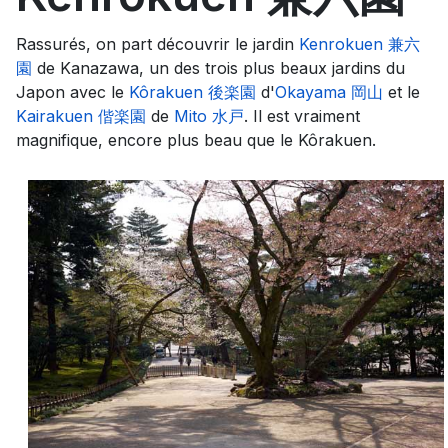
Rassurés, on part découvrir le jardin
Kenrokuen 兼六
園
de Kanazawa, un des trois plus beaux jardins du
Japon avec le
Kôrakuen 後楽園
d'
Okayama 岡山
et le
Kairakuen 偕楽園
de
Mito 水戸
. Il est vraiment
magnifique, encore plus beau que le Kôrakuen.