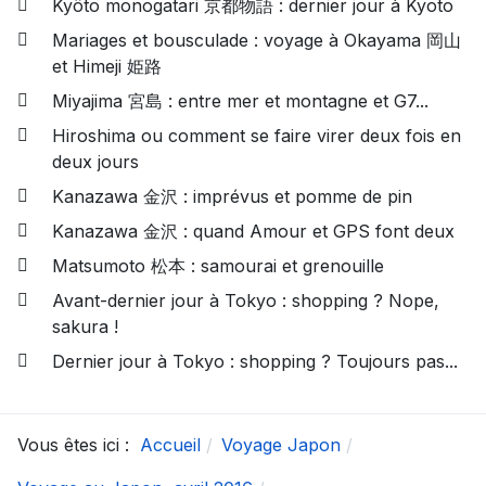
Kyôto monogatari 京都物語 : dernier jour à Kyoto
Mariages et bousculade : voyage à Okayama 岡山
et Himeji 姫路
Miyajima 宮島 : entre mer et montagne et G7...
Hiroshima ou comment se faire virer deux fois en
deux jours
Kanazawa 金沢 : imprévus et pomme de pin
Kanazawa 金沢 : quand Amour et GPS font deux
Matsumoto 松本 : samourai et grenouille
Avant-dernier jour à Tokyo : shopping ? Nope,
sakura !
Dernier jour à Tokyo : shopping ? Toujours pas...
Vous êtes ici :
Accueil
Voyage Japon