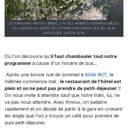
LE KARASAKI-MATSU 唐崎松, UN DES ARBRES REMARQUABLES
DU JARDIN AU BORD DE L'ÉTANG KASUMIGA-IKE 霞ヶ池 ©
AVENTURE JAPON 2016
Où l'on découvre qu'
il faut chambouler tout notre
programme
à cause d'un horaire de bus...
Après une bonne nuit de sommeil à
Kôbé 神戸
, la
mâtinée commence mal :
le restaurant de l'hôtel est
plein et on ne peut pas prendre de petit-déjeuner
!!
On nous invite à attendre sauf que notre train, lui, ne
va pas nous attendre. Avec Amour, on palabre
rapidement et on décide de partir à la gare en croisant
les doigts que l'on y trouve un café pour prendre de
quoi petit-déjeuner.