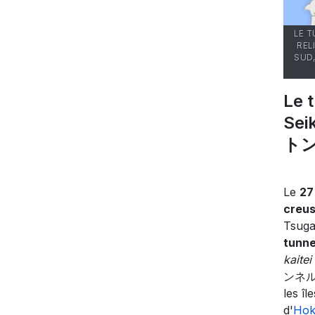
LE 
REL
SUD
Le 
Sei
ト
Le
27
creu
Tsug
tunne
kaitei
ンネル
les î
d'
Ho