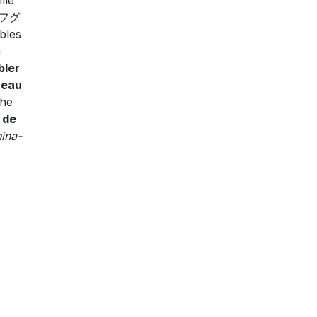
フグ
bles
a
bler
'eau
che
 de
hina-