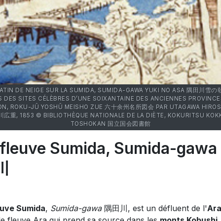
ATIN DE NEIGE SUR LA SUMIDA, SUMIDA-GAWA YUKI NO ASA 隅田川雪の朝
S DES SITES CÉLÈBRES D’UNE SOIXANTAINE DES ANCIENNES PROVINCE
ON, ROKU-JÛ YOSHÛ MEISHO ZUE 六十余州名所図会 PAR UTAGAWA HIROS
広重, 1853 © BIBLIOTHÈQUE NATIONALE DE LA DIÈTE, KOKURITSU KOK
TOSHOKAN 国立国会図書館
 fleuve Sumida, Sumida-gawa
川
euve Sumida
,
Sumida-gawa
隅田川, est un défluent de l'
Ar
e fleuve Ara qui prend sa source dans les
monts Kobushi
,