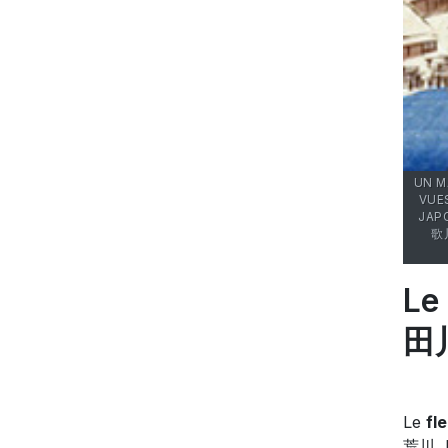
UN M
VUE
JAP
歌川
Le
田
Le
fl
荒川, l