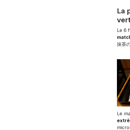
La 
ver
Le 6 f
matc
抹茶の
Le
ma
extrê
micro