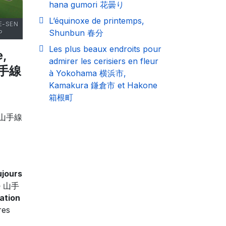
hana gumori 花曇り
L’équinoxe de printemps,
E-SEN
Shunbun 春分
P
Les plus beaux endroits pour
e,
admirer les cerisiers en fleur
山手線
à Yokohama 横浜市,
Kamakura 鎌倉市 et Hakone
箱根町
山手線
ujours
e
山手
ation
res