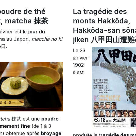
poudre de thé
La tragédie des
t, matcha 抹茶
monts Hakkôda,
Hakkôda-san sôn
évrier est le
jour du
jiken 八甲田山遭
ha
au Japon,
maccha no hi
日.
Le 23
janvier
1902
s'est
tcha
抹茶 est une
poudre
mement fine
(de 1 à 3
n) obtenue après
broyage
produite la t
ragédie des m