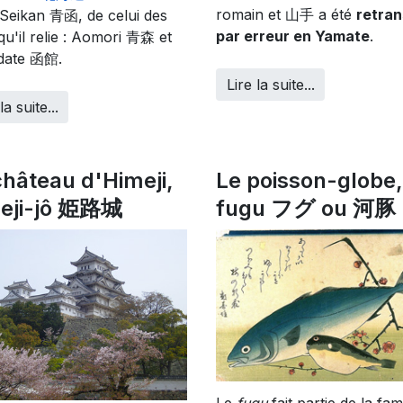
romain et 山手 a été
retran
Seikan 青函, de celui des
par erreur en Yamate
.
 qu'il relie : Aomori 青森 et
date 函館.
Lire la suite...
la suite...
château d'Himeji,
Le poisson-globe,
eji-jô 姫路城
fugu フグ ou 河豚
Le
fugu
fait partie de la fami