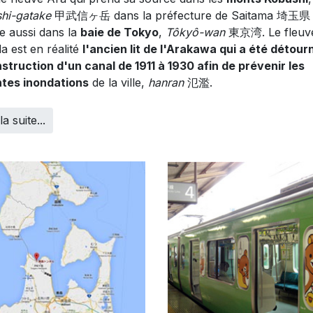
hi-gatake
甲武信ヶ岳 dans la préfecture de Saitama 埼玉県 e
te aussi dans la
baie de Tokyo
,
Tôkyô-wan
東京湾. Le fleuv
a est en réalité
l'ancien lit de l'Arakawa qui a été détour
nstruction d'un canal de 1911 à 1930 afin de prévenir les
ntes inondations
de la ville,
hanran
氾濫.
la suite...