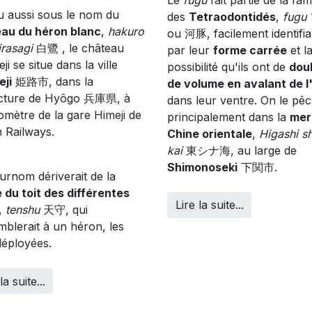
 aussi sous le nom du
des
Tetraodontidés
,
fugu
au du héron blanc
,
hakuro
ou 河豚, facilement identifia
irasagi
白鷺 , le château
par leur
forme carrée
et l
ji se situe dans la ville
possibilité qu'ils ont de
dou
eji
姫路市, dans la
de volume en avalant de l
cture de Hyôgo 兵庫県, à
dans leur ventre. On le pê
lomètre de la gare Himeji de
principalement dans la
mer
 Railways.
Chine orientale
,
Higashi s
kai
東シナ海, au large de
Shimonoseki
下関市.
urnom dériverait de la
 du toit des différentes
Lire la suite...
,
tenshu
天守, qui
mblerait à un héron, les
déployées.
la suite...