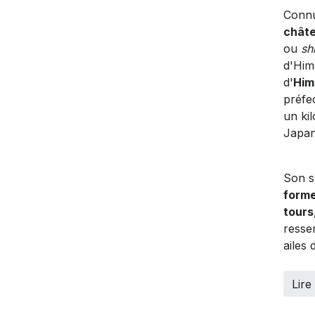
Connu
châte
ou
sh
d'Hime
d'
Him
préfe
un ki
Japan
Son s
forme
tours
resse
ailes 
Lire 