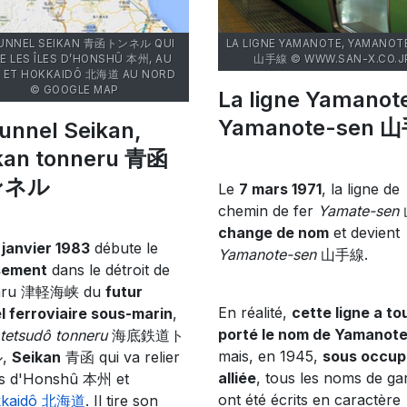
TUNNEL SEIKAN 青函トンネル QUI
LA LIGNE YAMANOTE, YAMANOT
IE LES ÎLES D’HONSHÛ 本州, AU
山手線 © WWW.SAN-X.CO.J
, ET HOKKAIDÔ 北海道 AU NORD
© GOOGLE MAP
La ligne Yamanot
Yamanote-sen 
tunnel Seikan,
kan tonneru 青函
ンネル
Le
7 mars 1971
, la ligne de
chemin de fer
Yamate-sen
change de nom
et devient
 janvier 1983
débute le
Yamanote-sen
山手線.
sement
dans le détroit de
aru 津軽海峡 du
futur
En réalité,
cette ligne a to
l ferroviaire sous-marin
,
porté le nom de Yamanot
 tetsudô tonneru
海底鉄道ト
mais, en 1945,
sous occup
,
Seikan
青函 qui va relier
alliée
, tous les noms de ga
les d'Honshû 本州 et
ont été écrits en caractère
kkaidô 北海道
. Il tire son