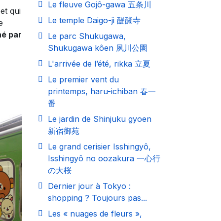
Le fleuve Gojô-gawa 五条川
t qui
Le temple Daigo-ji 醍醐寺
e
né par
Le parc Shukugawa,
Shukugawa kôen 夙川公園
L'arrivée de l’été, rikka 立夏
Le premier vent du
printemps, haru-ichiban 春一
番
Le jardin de Shinjuku gyoen
新宿御苑
Le grand cerisier Isshingyô,
Isshingyô no oozakura 一心行
の大桜
Dernier jour à Tokyo :
shopping ? Toujours pas...
Les « nuages de fleurs »,