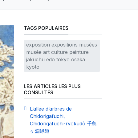
TAGS POPULAIRES
exposition expositions musées
musée art culture peinture
jakuchu edo tokyo osaka
kyoto
LES ARTICLES LES PLUS
CONSULTÉS
L’allée d’arbres de
Chidorigafuchi,
Chidorigafuchi-ryokudô 千鳥
ヶ淵緑道