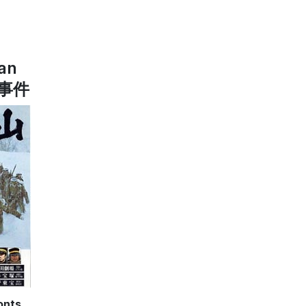
an
難事件
onts