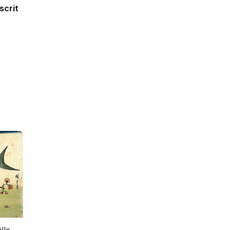
scrit
lle