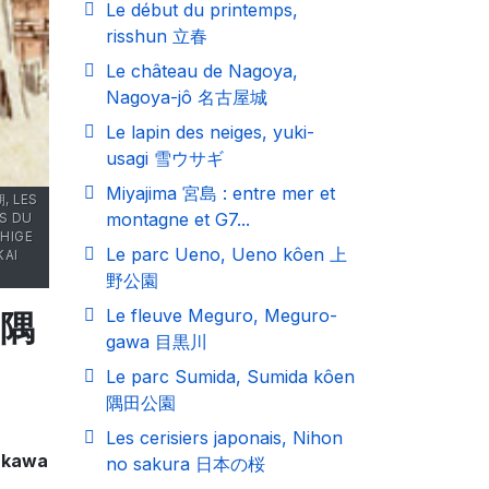
Le début du printemps,
risshun 立春
Le château de Nagoya,
Nagoya-jô 名古屋城
Le lapin des neiges, yuki-
usagi 雪ウサギ
Miyajima 宮島 : entre mer et
, LES
montagne et G7...
S DU
HIGE
Le parc Ueno, Ueno kôen 上
KAI
野公園
Le fleuve Meguro, Meguro-
 隅
gawa 目黒川
Le parc Sumida, Sumida kôen
隅田公園
Les cerisiers japonais, Nihon
akawa
no sakura 日本の桜