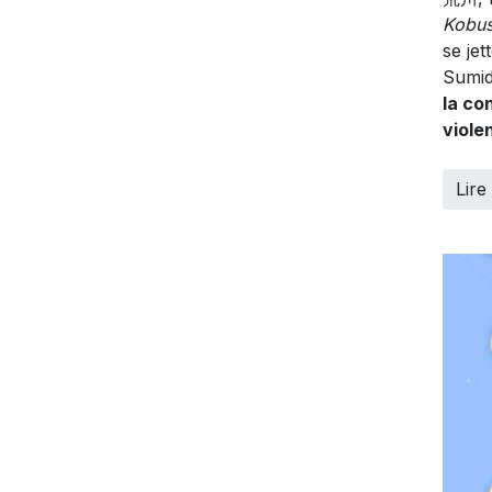
Kobus
se jet
Sumid
la co
viole
Lire 