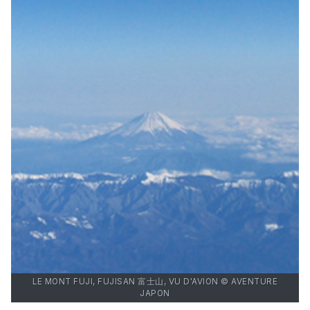
LE MONT FUJI, FUJISAN 富士山, VU D'AVION © AVENTURE
JAPON