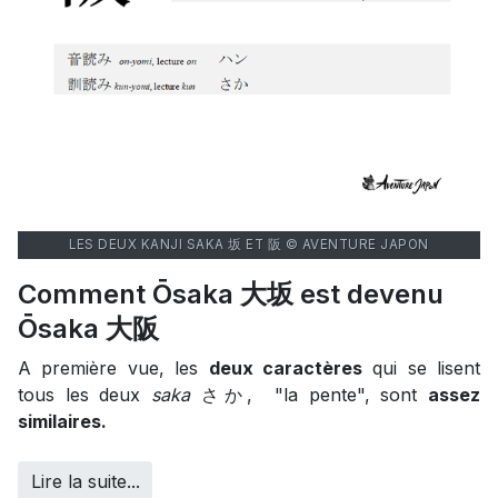
LES DEUX KANJI SAKA 坂 ET 阪 © AVENTURE JAPON
Comment Ōsaka 大坂 est devenu
Ōsaka 大阪
A première vue, les
deux caractères
qui se lisent
tous les deux
saka
さか, "la pente", sont
assez
similaires.
Lire la suite...