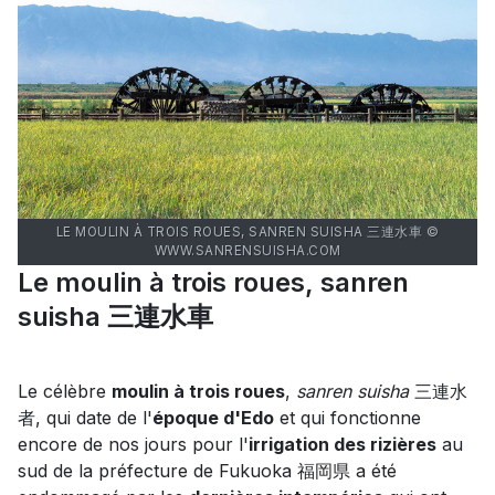
LE MOULIN À TROIS ROUES, SANREN SUISHA 三連水車 ©
WWW.SANRENSUISHA.COM
Le moulin à trois roues, sanren
suisha 三連水車
Le célèbre
moulin à trois roues
,
sanren suisha
三連水
者, qui date de l'
époque d'Edo
et qui fonctionne
encore de nos jours pour l'
irrigation des rizières
au
sud de la préfecture de Fukuoka 福岡県 a été