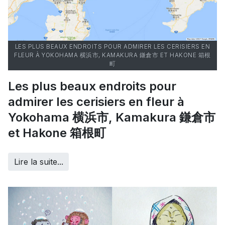
LES PLUS BEAUX ENDROITS POUR ADMIRER LES CERISIERS EN
FLEUR À YOKOHAMA 横浜市, KAMAKURA 鎌倉市 ET HAKONE 箱根
町
Les plus beaux endroits pour
admirer les cerisiers en fleur à
Yokohama 横浜市, Kamakura 鎌倉市
et Hakone 箱根町
Lire la suite...